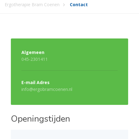
Ergotherapie Bram Coenen
Contact
Algemeen
045-2301411
E-mail Adres
info@ergobramcoenen.nl
Openingstijden